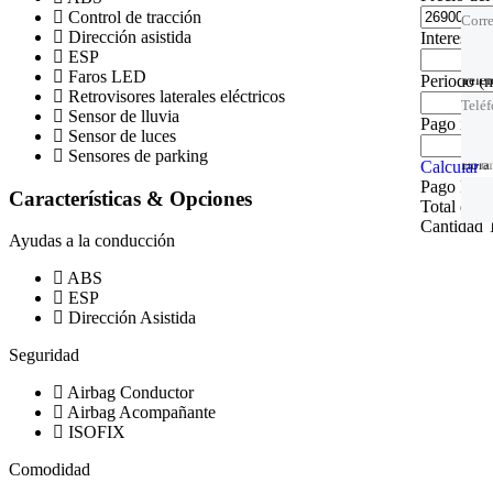
Control de tracción
Corre
Dirección asistida
Intereses
ESP
Faros LED
Periodo
(
Telé
Telé
Telé
Retrovisores laterales eléctricos
Telé
Sensor de lluvia
Pago inici
Sensor de luces
Sensores de parking
Hora 
Tu of
Hora 
Calcular
Pago Men
Características & Opciones
Total de I
Cantidad T
Ayudas a la conducción
ABS
ESP
Dirección Asistida
Seguridad
Airbag Conductor
Airbag Acompañante
ISOFIX
Comodidad