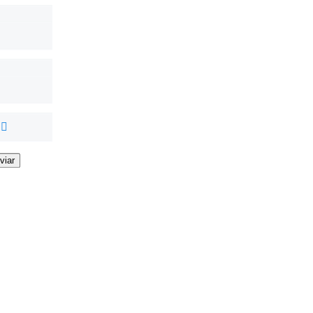
viar
viar
viar