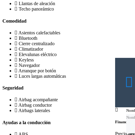
Llantas de aleación
Techo panorámico
Comodidad
Asientos calefactables
Bluetooth
Cierre centralizado
Climatizador
Elevalunas eléctrico
Keyless
Navegador
Arranque por botón
Luces largas automáticas
Seguridad
Airbag acompañante
Airbag conductor
Airbags laterales
Nomb
Nomb
Nomb
Nomb
Financing c
Ayudas a la conducción
Precio de
Corre
Corre
Corre
ABS