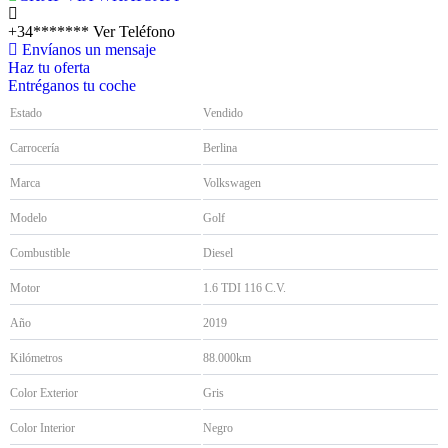
+34*******
Ver Teléfono
Envíanos un mensaje
Haz tu oferta
Entréganos tu coche
Estado
Vendido
Carrocería
Berlina
Marca
Volkswagen
Modelo
Golf
Combustible
Diesel
Motor
1.6 TDI 116 C.V.
Año
2019
Kilómetros
88.000km
Color Exterior
Gris
Color Interior
Negro