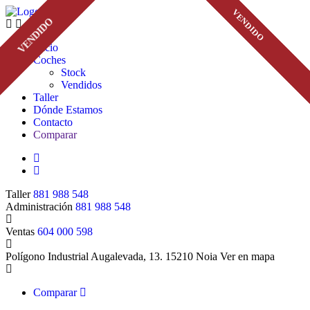
VENDIDO
VENDIDO
VENDIDO
VENDIDO
VENDIDO
VENDIDO
VENDIDO
Inicio
Coches
Stock
Vendidos
Taller
Dónde Estamos
Contacto
Comparar
Taller
881 988 548
Administración
881 988 548
Ventas
604 000 598
Polígono Industrial Augalevada, 13. 15210 Noia
Ver en mapa
Comparar