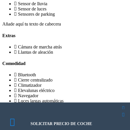
Sensor de lluvia
Sensor de luces
Sensores de parking
Añade aquí tu texto de cabecera
Extras
Cámara de marcha atrás
Llantas de aleación
Comodidad
Bluetooth
Cierre centralizado
Climatizador
Elevalunas eléctrico
Navegador
Luces largas automáticas
Seguridad
QUIERO PROBARLO
HAZ TU OFERTA
QUIERO PROBARLO
Airbag acompañante
SOLICITAR PRECIO DE COCHE
Volkswagen Golf 7.5 Advance 1.6 TDI 116
Volkswagen Golf 7.5 Advance 1.6 TDI 116
Volkswagen Golf 7.5 Advance 1.6 TDI 116
CALCULATE PAYMENT
Airbag conductor