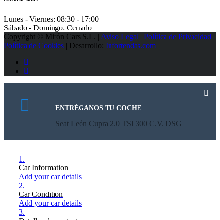
Lunes - Viernes:
08:30 - 17:00
Sábado - Domingo:
Cerrado
Copyright © Mirón Cars S.L. |
Aviso Legal
|
Política de Privacidad
|
Política de Cookies
| Desarrollo:
Infortendas.com
ENTRÉGANOS TU COCHE
Seat León Cupra 2.0 TSI 300 C.V. DSG
1.
Car Information
Add your car details
2.
Car Condition
Add your car details
3.