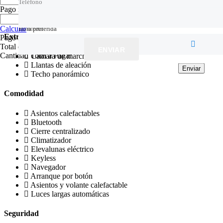
Teléfono
Pago inicial
( €)
Añade aquí tu texto de cabecera
Hora preferida
Tu oferta
Hora preferida
Calcular
Extras
Pago Mensual
Total de Intereses a Pagar
ENVIAR
Cantidad Total a Pagar
Cámara de marcha atrás
Llantas de aleación
Enviar
Enviar
Enviar
Techo panorámico
Comodidad
Asientos calefactables
Bluetooth
Cierre centralizado
Climatizador
Elevalunas eléctrico
Keyless
Navegador
Arranque por botón
Asientos y volante calefactable
Luces largas automáticas
Seguridad