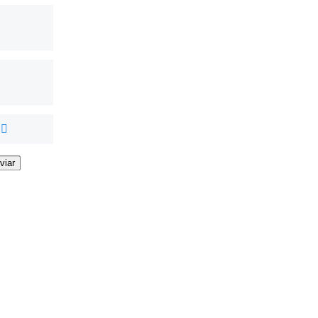
viar
viar
viar