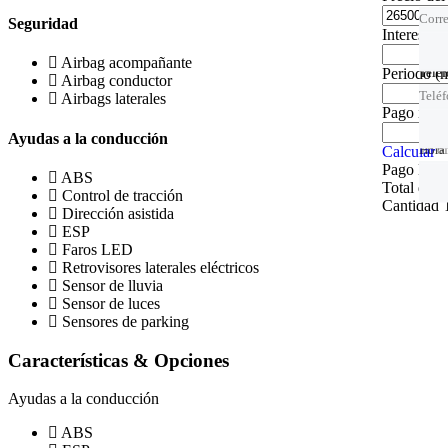
Corre
Seguridad
Intereses
Airbag acompañante
Periodo
(
Telé
Telé
Telé
Airbag conductor
Telé
Airbags laterales
Pago inici
Ayudas a la conducción
Hora 
Tu of
Hora 
Calcular
Pago Men
ABS
Total de I
Control de tracción
Cantidad T
Dirección asistida
ESP
Faros LED
Retrovisores laterales eléctricos
Sensor de lluvia
Sensor de luces
Sensores de parking
Características & Opciones
Ayudas a la conducción
ABS