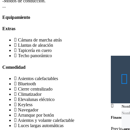
-Modos de conducción.
...
Equipamiento
Extras
Cámara de marcha atrás
Llantas de aleación
Tapicería en cuero
Techo panorámico
Comodidad
Asientos calefactables
Bluetooth
Cierre centralizado
Climatizador
Elevalunas eléctrico
Keyless
Nomb
Nomb
Nomb
Navegador
Nomb
Arranque por botón
Financing c
Asientos y volante calefactable
Luces largas automáticas
Precio de
Corre
Corre
Corre