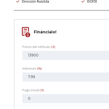
Dirección Asistida
ISOFIX
Fináncialo!
Precio del vehículo
( €)
Intereses
(%)
Pago inicial
( €)