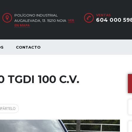
POLÍGONO INDUSTRIAL
VENTAS
604 000 59
VER
AUGALEVADA, 13. 15210 NOIA
EN MAPA
OS
CONTACTO
0 TGDI 100 C.V.
PÁRTELO