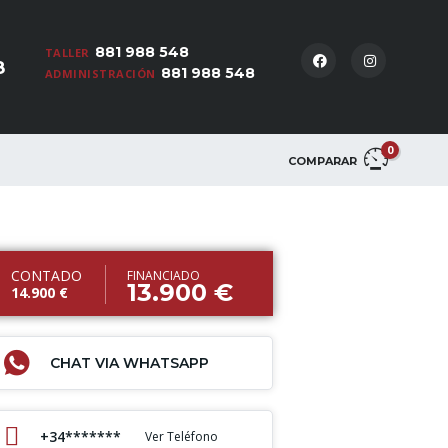
881 988 548
TALLER
8
881 988 548
ADMINISTRACIÓN
0
COMPARAR
CONTADO
FINANCIADO
13.900 €
14.900 €
CHAT VIA WHATSAPP
+34*******
Ver Teléfono