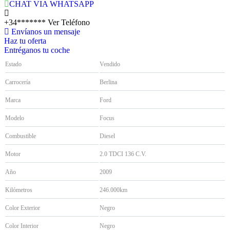
CHAT VIA WHATSAPP
+34*******
Ver Teléfono
Envíanos un mensaje
Haz tu oferta
Entréganos tu coche
Estado
Vendido
Carrocería
Berlina
Marca
Ford
Modelo
Focus
Combustible
Diesel
Motor
2.0 TDCI 136 C.V.
Año
2009
Kilómetros
246.000km
Color Exterior
Negro
Color Interior
Negro