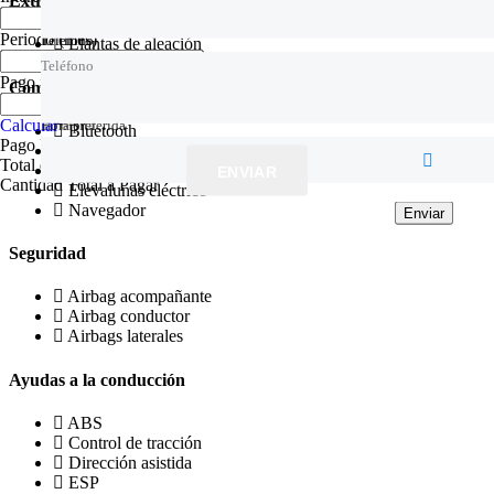
Extras
Periodo
(mes)
Teléfono
Teléfono
Teléfono
Llantas de aleación
Teléfono
Pago inicial
( €)
Comodidad
Hora preferida
Tu oferta
Hora preferida
Calcular
Bluetooth
Pago Mensual
Cierre centralizado
Total de Intereses a Pagar
Climatizador
ENVIAR
Cantidad Total a Pagar
Elevalunas eléctrico
Navegador
Enviar
Enviar
Enviar
Seguridad
Airbag acompañante
Airbag conductor
Airbags laterales
Ayudas a la conducción
ABS
Control de tracción
Dirección asistida
ESP