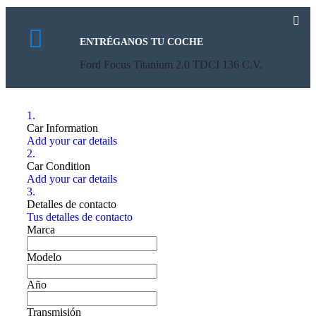
ENTRÉGANOS TU COCHE
Ford Focus Titanium 2.0 TDCI 136 C.V.
1.
Car Information
Add your car details
2.
Car Condition
Add your car details
3.
Detalles de contacto
Tus detalles de contacto
Marca
Modelo
Año
Transmisión