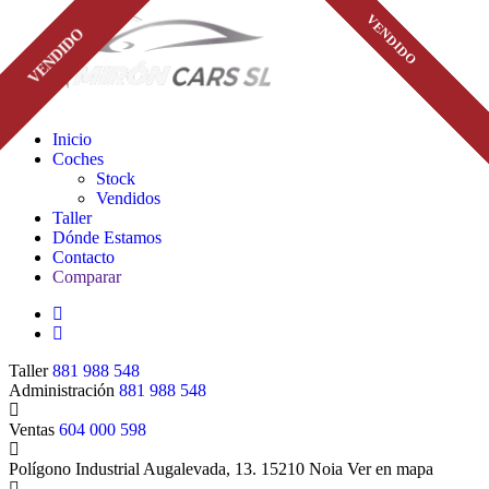
VENDIDO
VENDIDO
VENDIDO
VENDIDO
VENDIDO
VENDIDO
VENDIDO
Inicio
Coches
Stock
Vendidos
Taller
Dónde Estamos
Contacto
Comparar
Taller
881 988 548
Administración
881 988 548
Ventas
604 000 598
Polígono Industrial Augalevada, 13. 15210 Noia
Ver en mapa