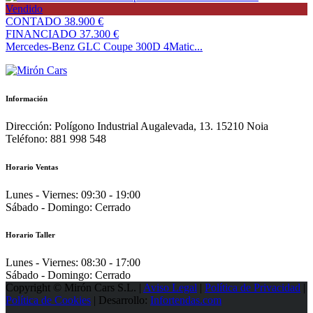
Vendido
CONTADO
38.900 €
FINANCIADO
37.300 €
Mercedes-Benz GLC Coupe 300D 4Matic...
Información
Dirección:
Polígono Industrial Augalevada, 13. 15210 Noia
Teléfono:
881 998 548
Horario Ventas
Lunes - Viernes:
09:30 - 19:00
Sábado - Domingo:
Cerrado
Horario Taller
Lunes - Viernes:
08:30 - 17:00
Sábado - Domingo:
Cerrado
Copyright © Mirón Cars S.L. |
Aviso Legal
|
Política de Privacidad
|
Política de Cookies
| Desarrollo:
Infortendas.com