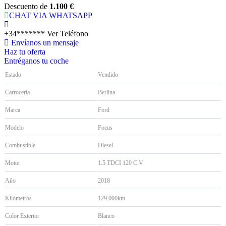
Descuento de
1.100 €
CHAT VIA WHATSAPP
+34*******
Ver Teléfono
Envíanos un mensaje
Haz tu oferta
Entréganos tu coche
Estado
Vendido
Carrocería
Berlina
Marca
Ford
Modelo
Focus
Combustible
Diesel
Motor
1.5 TDCI 120 C.V.
Año
2018
Kilómetros
129.000km
Color Exterior
Blanco