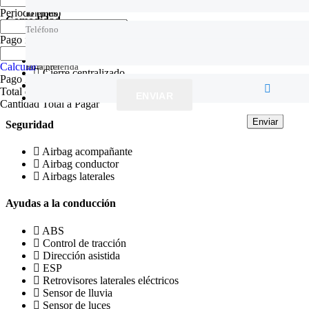
Periodo
(mes)
Teléfono
Teléfono
Teléfono
Comodidad
Teléfono
Pago inicial
( €)
Aire Acondicionado
Bluetooth
Hora preferida
Tu oferta
Hora preferida
Calcular
Cierre centralizado
Pago Mensual
Climatizador
Total de Intereses a Pagar
ENVIAR
Elevalunas eléctrico
Cantidad Total a Pagar
Enviar
Enviar
Enviar
Seguridad
Airbag acompañante
Airbag conductor
Airbags laterales
Ayudas a la conducción
ABS
Control de tracción
Dirección asistida
ESP
Retrovisores laterales eléctricos
Sensor de lluvia
Sensor de luces