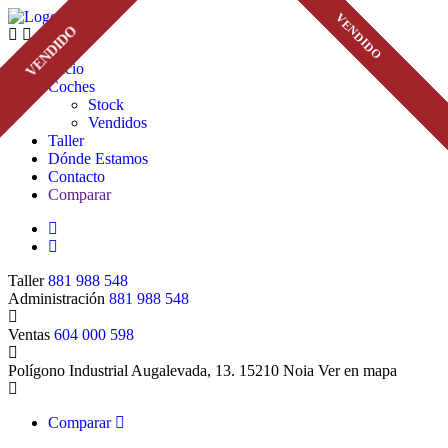
VENDIDO
VENDIDO
VENDIDO
VENDIDO
VENDIDO
VENDIDO
VENDIDO
Inicio
Coches
Stock
Vendidos
Taller
Dónde Estamos
Contacto
Comparar
Taller
881 988 548
Administración
881 988 548
Ventas
604 000 598
Polígono Industrial Augalevada, 13. 15210 Noia
Ver en mapa
Comparar