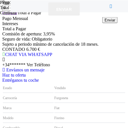
Pago inicial
( €)
Pago Mensual
Total de Intereses a Pagar
ENVIAR
Cantidad Total a Pagar
Calcular
Pago Mensual
Enviar
Enviar
Enviar
Intereses
Total a Pagar
Comisión de apertura: 3,95%
Seguro de vida: Obligatorio
Sujeto a periodo mínimo de cancelación de 18 meses.
CONTADO
6.700 €
CHAT VIA WHATSAPP
+34*******
Ver Teléfono
Envíanos un mensaje
Haz tu oferta
Entréganos tu coche
Estado
Vendido
Carrocería
Furgoneta
Marca
Fiat
Modelo
Fiorino
Combustible
Diesel