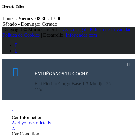
Horario Taller
Lunes - Viernes:
08:30 - 17:00
Sábado - Domingo:
Cerrado
Copyright © Mirón Cars S.L. |
Aviso Legal
|
Política de Privacidad
|
Política de Cookies
| Desarrollo:
Infortendas.com
ENTRÉGANOS TU COCHE
Fiat Fiorino Cargo Base 1.3 Multijet 75
C.V.
1.
Car Information
Add your car details
2.
Car Condition