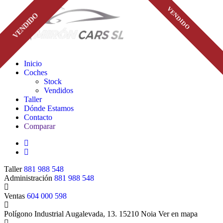
VENDIDO
VENDIDO
VENDIDO
VENDIDO
VENDIDO
VENDIDO
VENDIDO
Inicio
Coches
Stock
Vendidos
Taller
Dónde Estamos
Contacto
Comparar
Taller
881 988 548
Administración
881 988 548
Ventas
604 000 598
Polígono Industrial Augalevada, 13. 15210 Noia
Ver en mapa