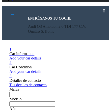
ENTRÉGANOS TU COCHE
Audi Q3 Ambition 2.0 TDI 177 C.V.
Quattro S.Tronic
1.
Car Information
Add your car details
2.
Car Condition
Add your car details
3.
Detalles de contacto
Tus detalles de contacto
Marca
Modelo
Año