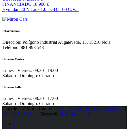
FINANCIADO
18.900 €
Hyundai i20 N-Line 1.0 TGDI 100 C.V...
Información
Dirección:
Polígono Industrial Augalevada, 13. 15210 Noia
Teléfono:
881 998 548
Horario Ventas
Lunes - Viernes:
09:30 - 19:00
Sábado - Domingo:
Cerrado
Horario Taller
Lunes - Viernes:
08:30 - 17:00
Sábado - Domingo:
Cerrado
Copyright © Mirón Cars S.L. |
Aviso Legal
|
Política de Privacidad
|
Política de Cookies
| Desarrollo:
Infortendas.com