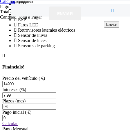
Hora preferida
Tu oferta
Hora preferida
Calcular
ABS
Pago Mensual
Control de tracción
Total de Intereses a Pagar
ENVIAR
Dirección asistida
Cantidad Total a Pagar
ESP
Enviar
Enviar
Enviar
Faros LED
Retrovisores laterales eléctricos
Sensor de lluvia
Sensor de luces
Sensores de parking
Fináncialo!
Precio del vehículo
( €)
Intereses
(%)
Plazos
(mes)
Pago inicial
( €)
Calcular
Pago Mensual