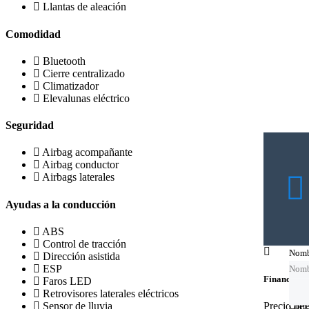
Llantas de aleación
Comodidad
Bluetooth
Cierre centralizado
Climatizador
Elevalunas eléctrico
Seguridad
Airbag acompañante
Airbag conductor
Airbags laterales
Ayudas a la conducción
ABS
Control de tracción
Nomb
Nomb
Nomb
Dirección asistida
ESP
Nomb
Financing c
Faros LED
Retrovisores laterales eléctricos
Precio de
Sensor de lluvia
Corre
Corre
Corre