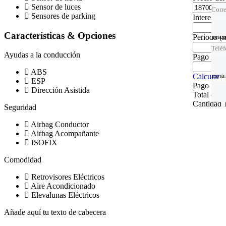
Sensor de luces
Corre
Sensores de parking
Intereses
Características & Opciones
Periodo
(
Telé
Telé
Telé
Telé
Ayudas a la conducción
Pago inici
ABS
Hora 
Tu of
Hora 
Calcular
ESP
Pago Men
Dirección Asistida
Total de I
Cantidad T
Seguridad
Airbag Conductor
Airbag Acompañante
ISOFIX
Comodidad
Retrovisores Eléctricos
Aire Acondicionado
Elevalunas Eléctricos
Añade aquí tu texto de cabecera